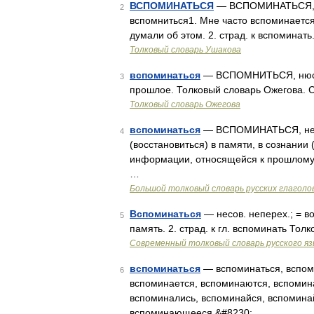
ВСПОМИНАТЬСЯ
— ВСПОМИНАТЬСЯ, вс
2
вспомниться1. Мне часто вспоминается 
думали об этом. 2. страд. к вспоминат
Толковый словарь Ушакова
вспоминаться
— ВСПОМНИТЬСЯ, нюсь, 
3
прошлое. Толковый словарь Ожегова. С
Толковый словарь Ожегова
вспоминаться
— ВСПОМИНАТЬСЯ, несов
4
(восстановиться) в памяти, в сознании
информации, относящейся к прошлому);
…
Большой толковый словарь русских глаголо
Вспоминаться
— несов. неперех.; = в
5
память. 2. страд. к гл. вспоминать То
Современный толковый словарь русского я
вспоминаться
— вспоминаться, вспом
6
вспоминается, вспоминаются, вспомин
вспоминались, вспоминайся, вспомин
вспоминающееся,&#8230; …