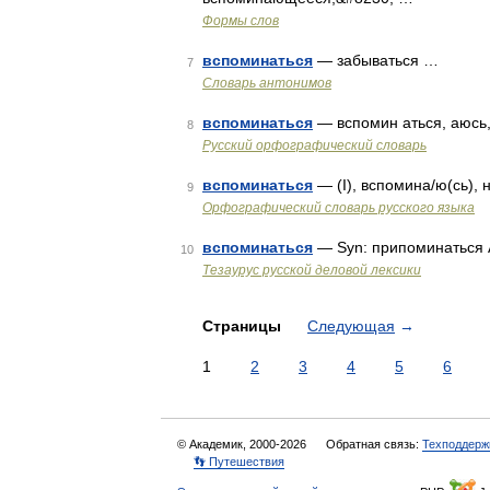
Формы слов
вспоминаться
— забываться …
7
Словарь антонимов
вспоминаться
— вспомин аться, аюсь
8
Русский орфографический словарь
вспоминаться
— (I), вспомина/ю(сь), 
9
Орфографический словарь русского языка
вспоминаться
— Syn: припоминаться 
10
Тезаурус русской деловой лексики
Страницы
Следующая
→
1
2
3
4
5
6
© Академик, 2000-2026
Обратная связь:
Техподдерж
👣 Путешествия