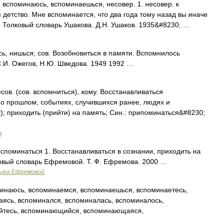
поминаюсь, вспоминаешься, несовер. 1. несовер. к
детство. Мне вспоминается, что два года тому назад вы иначе
ь. Толковый словарь Ушакова. Д.Н. Ушаков. 1935&#8230; …
нишься; сов. Возобновиться в памяти. Вспомнилось
.И. Ожегов, Н.Ю. Шведова. 1949 1992 …
. (сов. вспомниться), кому. Восстанавливаться
 (о прошлом, событиях, случившихся ранее, людях и
 приходить (прийти) на память; Син.: припоминаться&#8230;
в
оспоминаться 1. Восстанавливаться в сознании, приходить на
лковый словарь Ефремовой. Т. Ф. Ефремова. 2000 …
зыка Ефремовой
инаюсь, вспоминаемся, вспоминаешься, вспоминаетесь,
аясь, вспоминался, вспоминалась, вспоминалось,
айтесь, вспоминающийся, вспоминающаяся,