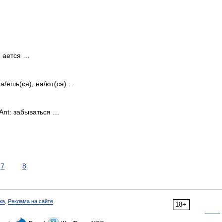
, ается …
на/ешь(ся), на/ют(ся) …
Ant: забываться …
7
8
ка
,
Реклама на сайте
18+