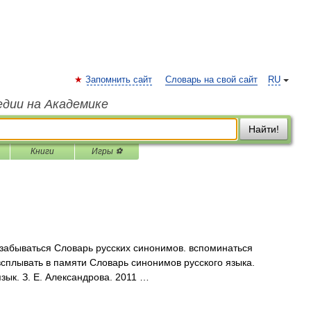
Запомнить сайт
Словарь на свой сайт
RU
едии на Академике
Найти!
Книги
Игры ⚽
забываться Словарь русских синонимов. вспоминаться
всплывать в памяти Словарь синонимов русского языка.
язык. З. Е. Александрова. 2011 …