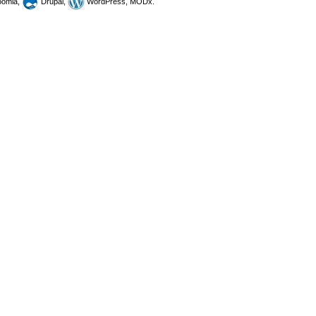
omla,
Drupal,
WordPress, MODx.